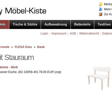
Merkz
Mein 
Zur K
ots
Tische & Stühle
Aufbewahrung
Bettenteile
Textilien
Login
|
Impressum
|
AGB
|
Widerrufsrecht
|
Datens
rtseite
»
FLEXA Dots
»
Bank
t Stauraum
lehne - Weiß
siver Esche. (82-10058-40)
78,00 EUR
(zzgl.