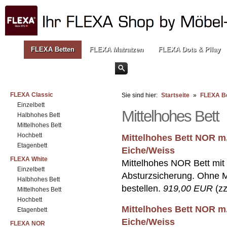
FLEXA Betten
FLEXA Matratzen
FLEXA Dots & Pllay
FLEXA Classic
Sie sind hier:
Startseite
»
FLEXA B
Einzelbett
Mittelhohes Bett
Halbhohes Bett
Mittelhohes Bett
Hochbett
Mittelhohes Bett NOR m. 
Etagenbett
Eiche/Weiss
FLEXA White
Mittelhohes NOR Bett mit 
Einzelbett
Absturzsicherung. Ohne Ma
Halbhohes Bett
bestellen.
919,00 EUR
(zz
Mittelhohes Bett
Hochbett
Mittelhohes Bett NOR m.
Etagenbett
Eiche/Weiss
FLEXA NOR