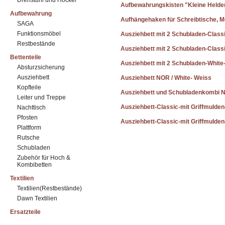
Drehstuhl und Hocker
Aufbewahrungskisten "Kleine Helde
Aufbewahrung
Aufhängehaken für Schreibtische, M
SAGA
Funktionsmöbel
Ausziehbett mit 2 Schubladen-Class
Restbestände
Ausziehbett mit 2 Schubladen-Class
Bettenteile
Ausziehbett mit 2 Schubladen-White
Absturzsicherung
Ausziehbett
Ausziehbett NOR / White- Weiss
Kopfteile
Ausziehbett und Schubladenkombi 
Leiter und Treppe
Ausziehbett-Classic-mit Griffmulden
Nachttisch
Pfosten
Ausziehbett-Classic-mit Griffmulde
Plattform
Rutsche
Schubladen
Zubehör für Hoch &
Kombibetten
Textilien
Textilien(Restbestände)
Dawn Textilien
Ersatzteile