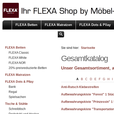
FLEXA Betten
FLEXA Matratzen
FLEXA Dots & Pllay
FLEXA Betten
Sie sind hier:
Startseite
FLEXA Classic
Gesamtkatalog
FLEXA White
FLEXA NOR
Unser Gesamtsortiment, a
20%-preisreduzierte-Betten
FLEXA Matratzen
A
B
C
D
E
F
G
H
I
FLEXA Dots & Pllay
Bank
Anti-Rutsch Klebestreifen
Regal
Aufbewahrungskiste "Forest" 1 Stü
Spielsachen
Aufbewahrungskiste "Prinzessin" 1
Tische & Stühle
Schreibtisch
Aufbewahrungskiste "Transportation