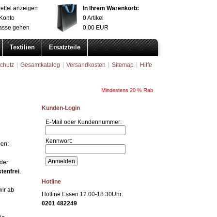
ettel anzeigen
In Ihrem Warenkorb:
Konto
0
Artikel
asse gehen
0,00
EUR
Textilien
Ersatzteile
chutz
|
Gesamtkatalog
|
Versandkosten
|
Sitemap
|
Hilfe
Kunden-Login
E-Mail oder Kundennummer:
Kennwort:
men:
 der
tenfrei
.
Hotline
wir ab
Hotline Essen 12.00-18.30Uhr:
0201 482249