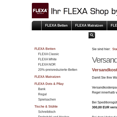
FLEXA Betten
FLEXA Matratzen
FLE
FLEXA Betten
Sie sind hier:
Sta
FLEXA Classic
Versan
FLEXA White
FLEXA NOR
Versandkos
20%-preisreduzierte-Betten
FLEXA Matratzen
Damit Sie Ihre W
FLEXA Dots & Pllay
Versandkostenpa
Bank
Regel innerhalb 
Regal
Spielsachen
Bei Speditionsgüt
Tische & Stühle
300,00 EUR vers
Schreibtisch