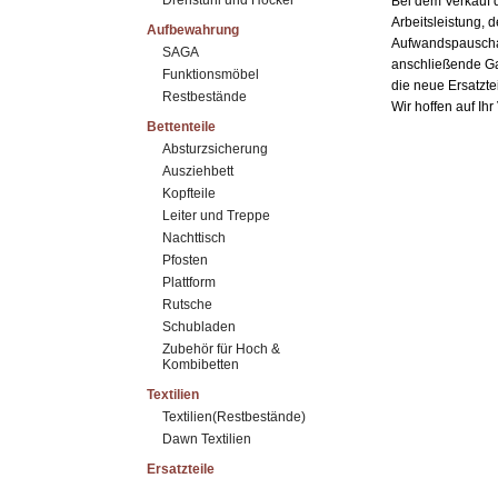
Drehstuhl und Hocker
Bei dem Verkauf d
Arbeitsleistung, 
Aufbewahrung
Aufwandspauschale
SAGA
anschließende Ga
Funktionsmöbel
die neue Ersatzte
Restbestände
Wir hoffen auf Ih
Bettenteile
Absturzsicherung
Ausziehbett
Kopfteile
Leiter und Treppe
Nachttisch
Pfosten
Plattform
Rutsche
Schubladen
Zubehör für Hoch &
Kombibetten
Textilien
Textilien(Restbestände)
Dawn Textilien
Ersatzteile