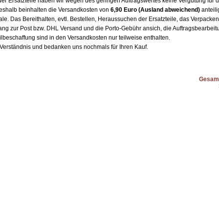
er Ersatzteile haben wir wegen des geringen Auftragswertes keine Vergütung für d
deshalb beinhalten die Versandkosten von
6,90 Euro
(Ausland abweichend)
anteil
. Das Bereithalten, evtl. Bestellen, Heraussuchen der Ersatzteile, das Verpacke
ng zur Post bzw. DHL Versand und die Porto-Gebühr ansich, die Auftragsbearbeit
ilbeschaffung sind in den Versandkosten nur teilweise enthalten.
r Verständnis und bedanken uns nochmals für Ihren Kauf.
Gesamt