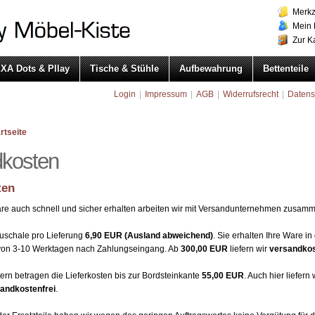
Merkz
Mein 
Zur K
XA Dots & Pllay
Tische & Stühle
Aufbewahrung
Bettenteile
Login
|
Impressum
|
AGB
|
Widerrufsrecht
|
Datens
rtseite
dkosten
ten
are auch schnell und sicher erhalten arbeiten wir mit Versandunternehmen zusam
uschale pro Lieferung
6,90 EUR (Ausland abweichend)
. Sie erhalten Ihre Ware in
von 3-10 Werktagen nach Zahlungseingang. Ab
300,00 EUR
liefern wir
versandkos
ern betragen die Lieferkosten bis zur Bordsteinkante
55,00 EUR
. Auch hier liefern 
andkostenfrei
.