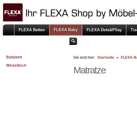
FLEXA Betten
FLEXA Baby
FLEXA Dots&Pllay
Tis
Babybett
Sie sind hier:
Startseite
»
FLEXA B
Wickeltisch
Matratze