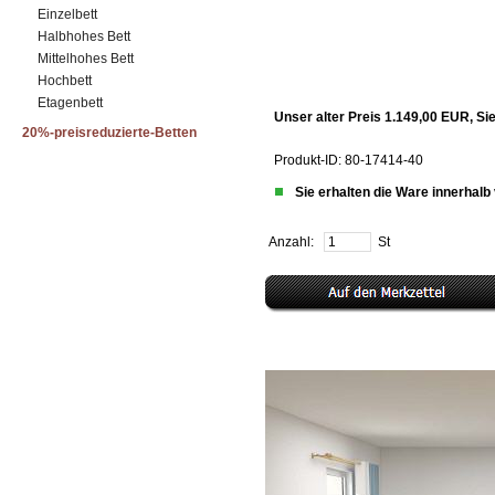
Einzelbett
Halbhohes Bett
Mittelhohes Bett
Hochbett
Etagenbett
Unser alter Preis 1.149,00 EUR, S
20%-preisreduzierte-Betten
Produkt-ID: 80-17414-40
Sie erhalten die Ware innerhal
Anzahl:
St