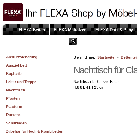
FLEXA Betten
FLEXA Matratzen
FLEXA Dots & Pllay
Absturzsicherung
Sie sind hier:
Startseite
»
Bettentei
Ausziehbett
Nachttisch für Cl
Kopfteile
Nachttisch für Classic Betten
Leiter und Treppe
H:8,8 L:41 T:25 cm
Nachttisch
Pfosten
Plattform
Rutsche
Schubladen
Zubehör für Hoch & Kombibetten